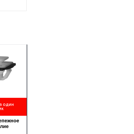
В ОДИН
ИК
репежное
елие