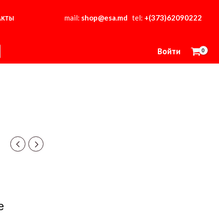
mail:
shop@esa.md
tel:
+(373)62090222
АКТЫ
Войти
е