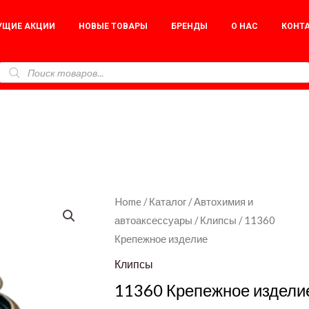
УЩИЕ АКЦИИ
НОВЫЕ ТОВАРЫ
БРЕНДЫ
О НАС
КОНТ
11360
Home
/
Каталог
/
Автохимия и
автоаксессуары
/
Клипсы
/ 11360
Крепежное
Крепежное изделие
изделие
quantity
Клипсы
11360 Крепежное издели