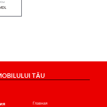
псы
MDL
OBILULUI TĂU
Главная
ия