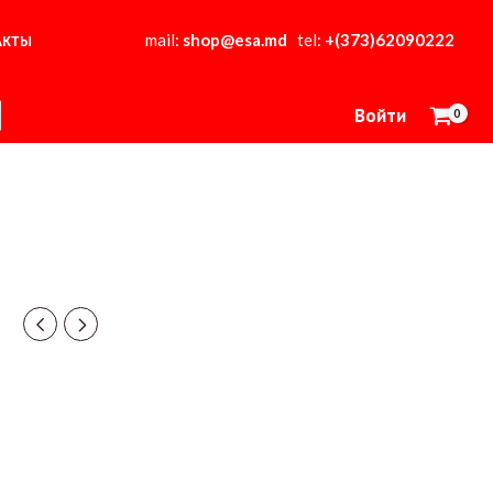
mail:
shop@esa.md
tel:
+(373)62090222
АКТЫ
Войти