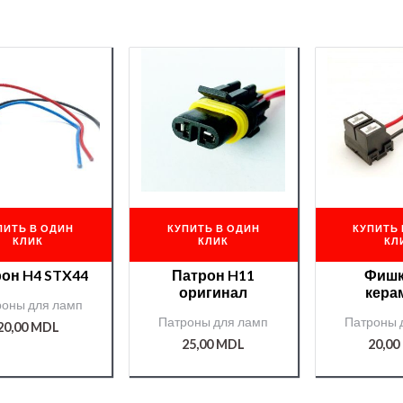
ПИТЬ В ОДИН
КУПИТЬ В ОДИН
КУПИТЬ 
КЛИК
КЛИК
КЛ
он H4 STX44
Патрон H11
Фишк
оригинал
кера
роны для ламп
Патроны для ламп
Патроны 
20,00
MDL
25,00
MDL
20,00