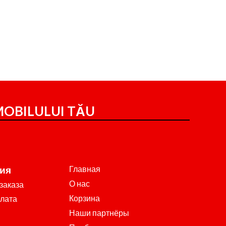
OBILULUI TĂU
Главная
ия
О нас
заказа
Корзина
плата
Наши партнёры