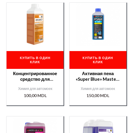
КУПИТЬ В ОДИН
КУПИТЬ В ОДИН
КЛИК
КЛИК
Концентрированное
Активная пена
средство для
«Super Blue» Masters
бесконтактной
Line 1:6-1:11 1l (33330)
Химия для автомоек
Химия для автомоек
мойки Полихром
100,00
MDL
150,00
MDL
2020 (Актившаум 44),
1 кг.