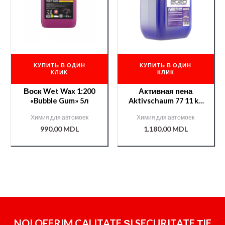
КУПИТЬ В ОДИН
КУПИТЬ В ОДИН
КЛИК
КЛИК
Воск Wet Wax 1:200
Активная пена
«Bubble Gum» 5л
Aktivschaum 77 11 kg
/725516/
Химия для автомоек
Химия для автомоек
990,00
MDL
1.180,00
MDL
NOI OFERIM CALITATE ȘI SECURITATE ȚIE