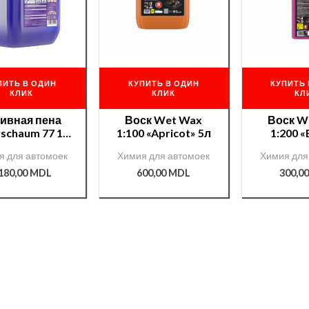
ПИТЬ В ОДИН
КУПИТЬ В ОДИН
КУПИТЬ 
КЛИК
КЛИК
КЛ
ивная пена
Воск Wet Wax
Воск W
vschaum 77 11
1:100 «Apricot» 5л
1:200 «
g /725516/
Gu
я для автомоек
Химия для автомоек
Химия для
.180,00
MDL
600,00
MDL
300,0