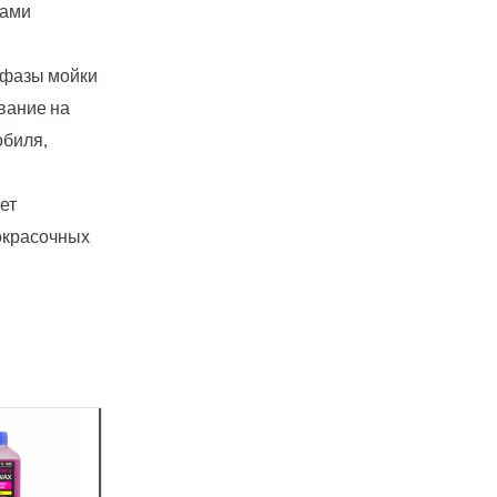
пами
 фазы мойки
вание на
обиля,
ет
окрасочных