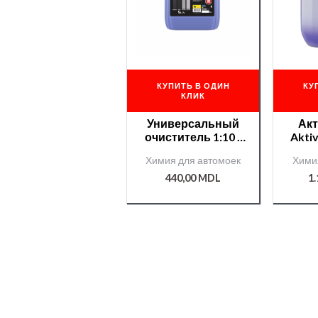
КУПИТЬ В ОДИН
КУ
КЛИК
Универсальный
Акт
очиститель 1:10 /
Akti
U Cleaner 5л
k
Химия для автомоек
Хими
440,00
MDL
1