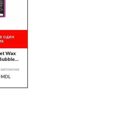
В ОДИН
ИК
et Wax
Bubble
m»
 автомоек
0
MDL