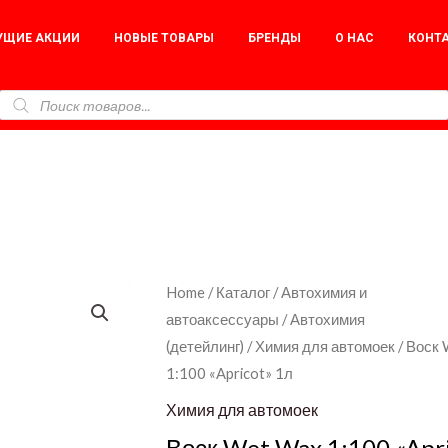
УЩИЕ АКЦИИ
НОВЫЕ ТОВАРЫ
БРЕНДЫ
О НАС
КОНТ
Воск
Home
/
Каталог
/
Автохимия и
автоаксессуары
/
Автохимия
Wet
(детейлинг)
/
Химия для автомоек
/ Воск
Wax
1:100 «Apricot» 1л
1:100
«Apricot»
Химия для автомоек
1л
Воск Wet Wax 1:100 «Apr