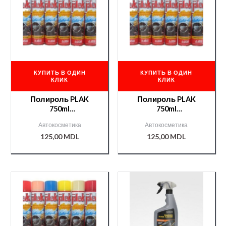
КУПИТЬ В ОДИН
КУПИТЬ В ОДИН
КЛИК
КЛИК
Полироль PLAK
Полироль PLAK
750ml
750ml
(клубника/Fragola)
(лимон/Lemone)
Автокосметика
Автокосметика
125,00
MDL
125,00
MDL