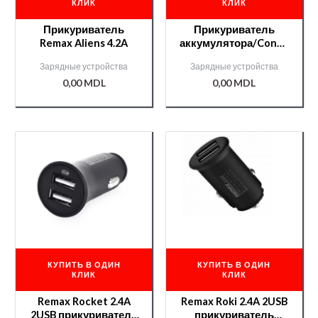
КЛИК
КЛИК
Прикуриватель
Прикуриватель
Remax Aliens 4.2A
аккумулятора/Conex
iune p/brigheta 1000 A
Зарядные устройства
Зарядные устройства
0,00
MDL
0,00
MDL
КУПИТЬ В ОДИН
КУПИТЬ В ОДИН
КЛИК
КЛИК
Remax Rocket 2.4A
Remax Roki 2.4A 2USB
2USB прикуриватель
прикуриватель